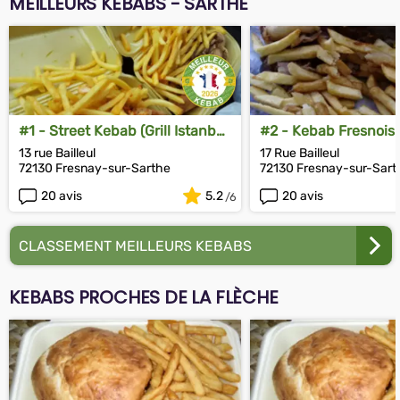
MEILLEURS KEBABS - SARTHE
#1 - Street Kebab (Grill Istanbul
#2 - Kebab Fresnois
Kebab)
13 rue Bailleul
17 Rue Bailleul
72130 Fresnay-sur-Sarthe
72130 Fresnay-sur-Sart
20 avis
5.2
20 avis
CLASSEMENT MEILLEURS KEBABS
KEBABS PROCHES DE LA FLÈCHE