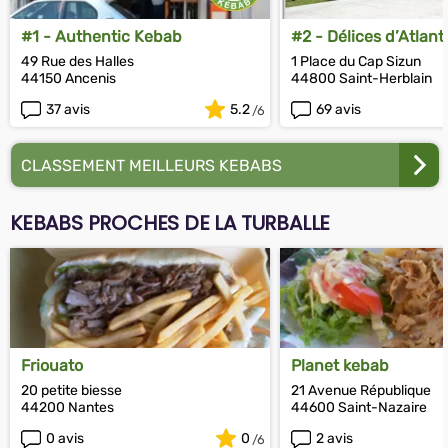
#1 - Authentic Kebab
#2 - Délices d’Atlant
49 Rue des Halles
1 Place du Cap Sizun
44150 Ancenis
44800 Saint-Herblain
37 avis
5.2
69 avis
CLASSEMENT MEILLEURS KEBABS
KEBABS PROCHES DE LA TURBALLE
Friouato
Planet kebab
20 petite biesse
21 Avenue République
44200 Nantes
44600 Saint-Nazaire
0 avis
0
2 avis