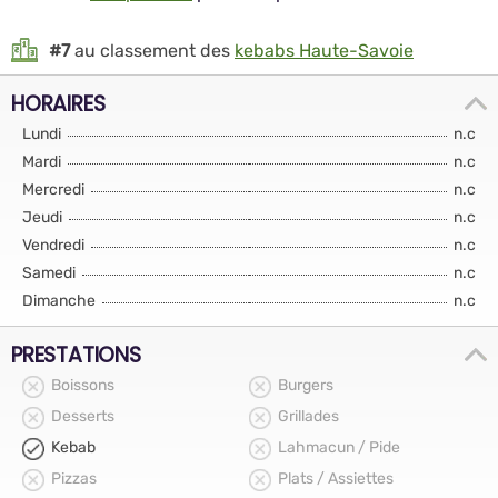
#7
au classement des
kebabs Haute-Savoie
HORAIRES
Lundi
n.c
Mardi
n.c
Mercredi
n.c
Jeudi
n.c
Vendredi
n.c
Samedi
n.c
Dimanche
n.c
PRESTATIONS
Boissons
Burgers
Desserts
Grillades
Kebab
Lahmacun / Pide
Pizzas
Plats / Assiettes