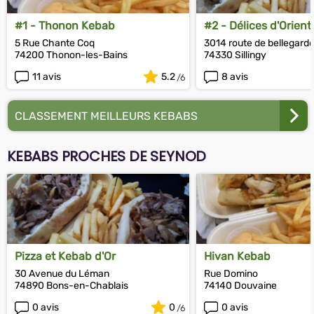
#1 - Thonon Kebab
#2 - Délices d'Orient
5 Rue Chante Coq
3014 route de bellegard
74200 Thonon-les-Bains
74330 Sillingy
11 avis
5.2
8 avis
CLASSEMENT MEILLEURS KEBABS
KEBABS PROCHES DE SEYNOD
Pizza et Kebab d'Or
Hivan Kebab
30 Avenue du Léman
Rue Domino
74890 Bons-en-Chablais
74140 Douvaine
0 avis
0
0 avis