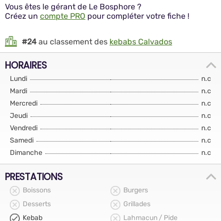
Vous êtes le gérant de Le Bosphore ?
Créez un
compte PRO
pour compléter votre fiche !
#24
au classement des
kebabs Calvados
HORAIRES
Lundi
n.c
Mardi
n.c
Mercredi
n.c
Jeudi
n.c
Vendredi
n.c
Samedi
n.c
Dimanche
n.c
PRESTATIONS
Boissons
Burgers
Desserts
Grillades
Kebab
Lahmacun / Pide