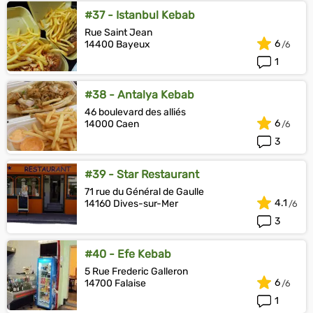
#37 - Istanbul Kebab
Rue Saint Jean
6
14400 Bayeux
1
#38 - Antalya Kebab
46 boulevard des alliés
6
14000 Caen
3
#39 - Star Restaurant
71 rue du Général de Gaulle
4.1
14160 Dives-sur-Mer
3
#40 - Efe Kebab
5 Rue Frederic Galleron
6
14700 Falaise
1