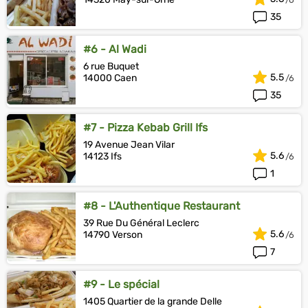
35
#6 - Al Wadi
6 rue Buquet
5.5
14000 Caen
35
#7 - Pizza Kebab Grill Ifs
19 Avenue Jean Vilar
5.6
14123 Ifs
1
#8 - L'Authentique Restaurant
39 Rue Du Général Leclerc
5.6
14790 Verson
7
#9 - Le spécial
1405 Quartier de la grande Delle