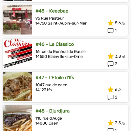
#45 - Keeebap
95 Rue Pasteur
5.6
14750 Saint-Aubin-sur-Mer
1
#46 - Le Classico
16 rue du Général de Gaulle
3.8
14550 Blainville-sur-Orne
3
#47 - L'Etoile d'Ifs
1047 rue de caen
6
14123 Ifs
2
#48 - Djurdjura
110 rue d'Auge
3.5
14000 Caen
1