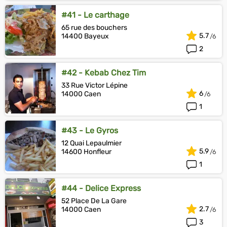
#41 - Le carthage
65 rue des bouchers
5.7
14400 Bayeux
2
#42 - Kebab Chez Tim
33 Rue Victor Lépine
6
14000 Caen
1
#43 - Le Gyros
12 Quai Lepaulmier
5.9
14600 Honfleur
1
#44 - Delice Express
52 Place De La Gare
2.7
14000 Caen
3