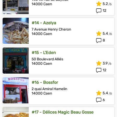
5.2
14000 Caen
12
#14 - Azelya
7 Avenue Henry Cheron
5.4
14000 Caen
8
#15 - L'Eden
50 Boulevard Alliés
3.9
14000 Caen
12
#16 - Bossfor
2 quai Amiral Hamelin
5.4
14000 Caen
6
#17 - Délices Magic Beau Gosse