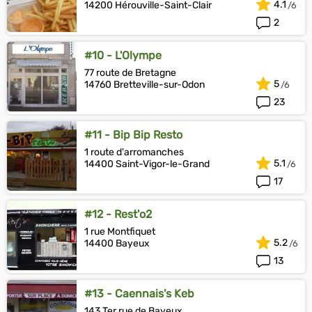
4.1
14200 Hérouville-Saint-Clair
2
#10 - L'Olympe
77 route de Bretagne
5
14760 Bretteville-sur-Odon
23
#11 - Bip Bip Resto
1 route d'arromanches
5.1
14400 Saint-Vigor-le-Grand
17
#12 - Rest'o2
1 rue Montfiquet
5.2
14400 Bayeux
13
#13 - Caennais's Keb
143 Ter rue de Bayeux