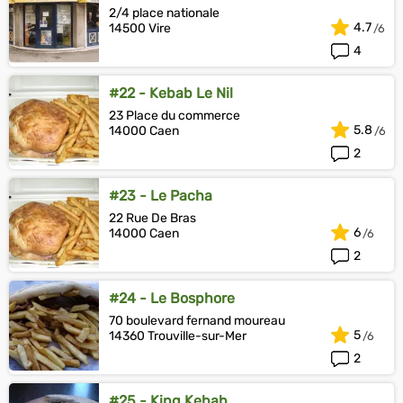
2/4 place nationale
4.7
14500 Vire
4
#22 - Kebab Le Nil
23 Place du commerce
5.8
14000 Caen
2
#23 - Le Pacha
22 Rue De Bras
6
14000 Caen
2
#24 - Le Bosphore
70 boulevard fernand moureau
5
14360 Trouville-sur-Mer
2
#25 - King Kebab