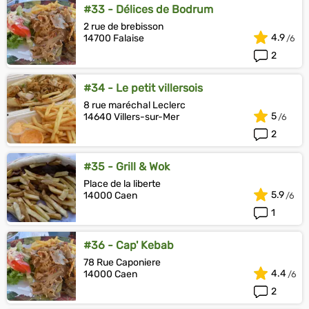
#33 - Délices de Bodrum
2 rue de brebisson
4.9
14700 Falaise
2
#34 - Le petit villersois
8 rue maréchal Leclerc
5
14640 Villers-sur-Mer
2
#35 - Grill & Wok
Place de la liberte
5.9
14000 Caen
1
#36 - Cap' Kebab
78 Rue Caponiere
4.4
14000 Caen
2