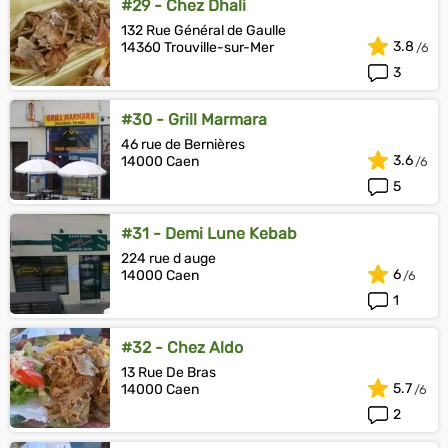
#29 - Chez Dhali
132 Rue Général de Gaulle
3.8
14360 Trouville-sur-Mer
3
#30 - Grill Marmara
46 rue de Bernières
3.6
14000 Caen
5
#31 - Demi Lune Kebab
224 rue d auge
6
14000 Caen
1
#32 - Chez Aldo
13 Rue De Bras
5.7
14000 Caen
2