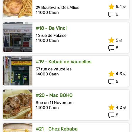
5.4
29 Boulevard Des Alliés
14000 Caen
6
#18 - Da Vinci
16 rue de Falaise
5
14000 Caen
8
#19 - Kebab de Vaucelles
37 rue de vaucelles
4.3
14000 Caen
5
#20 - Mac BOHO
Rue du 11 Novembre
4.2
14000 Caen
8
#21 - Chez Kebaba