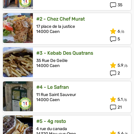
35
#2 - Chez Chef Murat
17 place de la justice
6
14000 Caen
5
#3 - Kebab Des Quatrans
35 Rue De Geôle
5.9
14000 Caen
2
#4 - Le Safran
11 Rue Saint Sauveur
5.1
14000 Caen
21
#5 - 4g resto
4 rue du canada
5.6
14320 May-sur-Orne