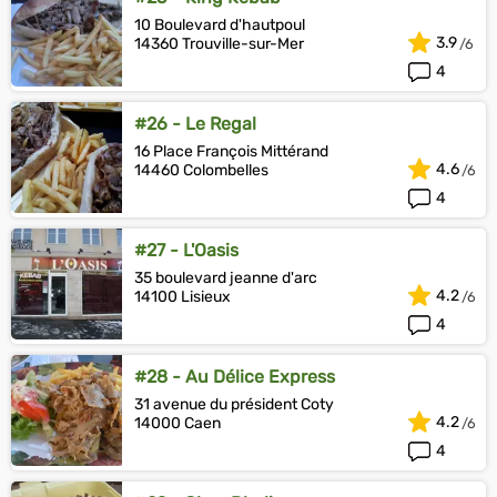
10 Boulevard d'hautpoul
3.9
14360 Trouville-sur-Mer
4
#26 - Le Regal
16 Place François Mittérand
4.6
14460 Colombelles
4
#27 - L'Oasis
35 boulevard jeanne d'arc
4.2
14100 Lisieux
4
#28 - Au Délice Express
31 avenue du président Coty
4.2
14000 Caen
4