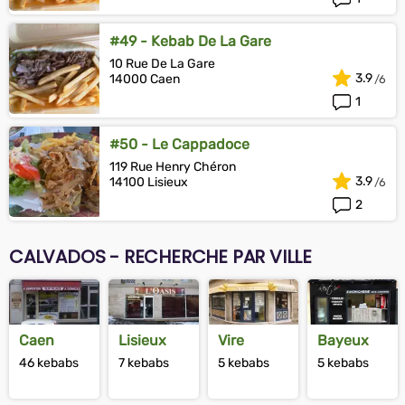
#49 - Kebab De La Gare
10 Rue De La Gare
3.9
14000 Caen
1
#50 - Le Cappadoce
119 Rue Henry Chéron
3.9
14100 Lisieux
2
CALVADOS - RECHERCHE PAR VILLE
Caen
Lisieux
Vire
Bayeux
46 kebabs
7 kebabs
5 kebabs
5 kebabs