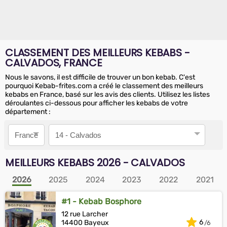
CLASSEMENT DES MEILLEURS KEBABS -
CALVADOS, FRANCE
Nous le savons, il est difficile de trouver un bon kebab. C'est
pourquoi Kebab-frites.com a créé le classement des meilleurs
kebabs en France, basé sur les avis des clients. Utilisez les listes
déroulantes ci-dessous pour afficher les kebabs de votre
département :
Pays
Département
MEILLEURS KEBABS
2026
- CALVADOS
2026
2025
2024
2023
2022
2021
#1 - Kebab Bosphore
12 rue Larcher
6
14400 Bayeux