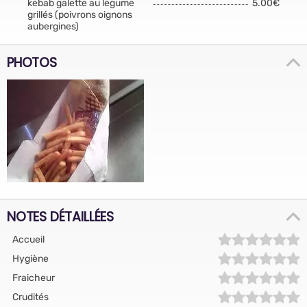
kebab galette au legume
5.00€
grillés (poivrons oignons
aubergines)
PHOTOS
NOTES DÉTAILLÉES
Accueil
Hygiène
Fraicheur
Crudités