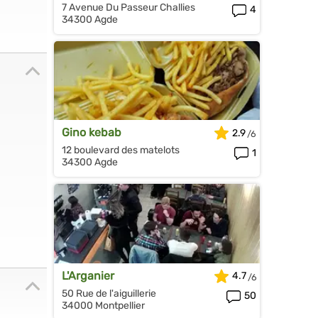
7 Avenue Du Passeur Challies
4
34300 Agde
Gino kebab
2.9
12 boulevard des matelots
1
34300 Agde
L'Arganier
4.7
50 Rue de l'aiguillerie
50
34000 Montpellier