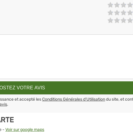
aissance et accepté les
Conditions Générales d’Utilisation
du site, et con
avis
.
ARTE
e -
Voir sur google maps