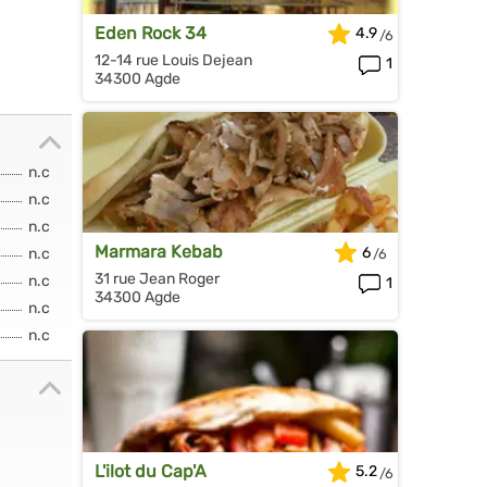
Eden Rock 34
4.9
12-14 rue Louis Dejean
1
34300 Agde
n.c
n.c
n.c
Marmara Kebab
6
n.c
31 rue Jean Roger
n.c
1
34300 Agde
n.c
n.c
L'ilot du Cap'A
5.2