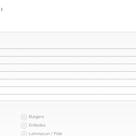
 !
Burgers
Grillades
Lahmacun / Pide