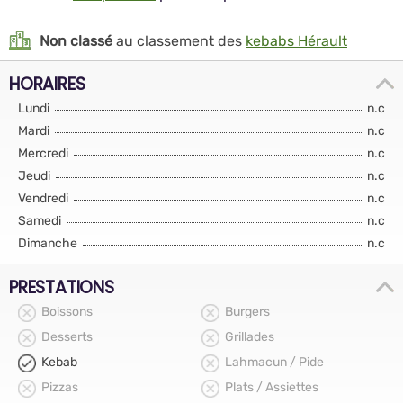
Non classé
au classement des
kebabs Hérault
HORAIRES
Lundi
n.c
Mardi
n.c
Mercredi
n.c
Jeudi
n.c
Vendredi
n.c
Samedi
n.c
Dimanche
n.c
PRESTATIONS
Boissons
Burgers
Desserts
Grillades
Kebab
Lahmacun / Pide
Pizzas
Plats / Assiettes