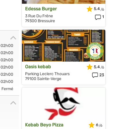
Edessa Burger
5.4
3 Rue Du Frêne
1
79300 Bressuire
-02h00
-02h00
-02h00
Oasis kebab
5.4
-02h00
Parking Leclerc Thouars
-02h00
23
79100 Sainte-Verge
-02h00
Fermé
Kebab Beyo Pizza
6