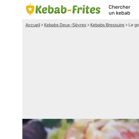
Chercher
un kebab
Accueil
>
Kebabs Deux-Sèvres
>
Kebabs Bressuire
>
Le go