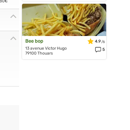
.80€
Bee bop
4.9
13 avenue Victor Hugo
5
79100 Thouars