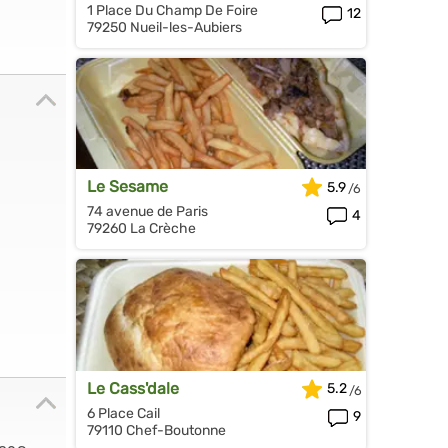
1 Place Du Champ De Foire
12
79250 Nueil-les-Aubiers
Le Sesame
5.9
74 avenue de Paris
4
79260 La Crèche
Le Cass'dale
5.2
6 Place Cail
9
79110 Chef-Boutonne