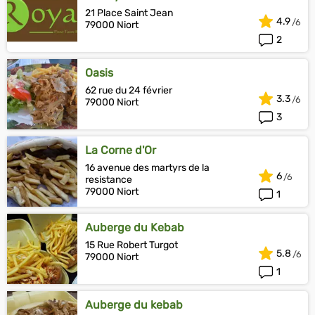
21 Place Saint Jean
4.9
79000 Niort
2
Oasis
62 rue du 24 février
3.3
79000 Niort
3
La Corne d'Or
16 avenue des martyrs de la
6
resistance
79000 Niort
1
Auberge du Kebab
15 Rue Robert Turgot
5.8
79000 Niort
1
Auberge du kebab