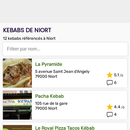
KEBABS DE NIORT
12 kebabs référencés à Niort
La Pyramide
5 avenue Saint Jean d'Angely
5.1
79000 Niort
6
Pacha Kebab
105 rue de la gare
4.4
79000 Niort
4
Le Royal Pizza Tacos Kébab