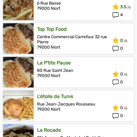
6 Rue Basse
3.5
79000 Niort
4
Top Top Food
Centre Commercial Carrefour 32 rue
0
Pierre
79000 Niort
0
La P'tite Pause
80 Rue Saint Jean
0
79000 Niort
0
L'étoile de Tunis
Rue Jean-Jacques Rousseau
0
79000 Niort
0
La Rocade