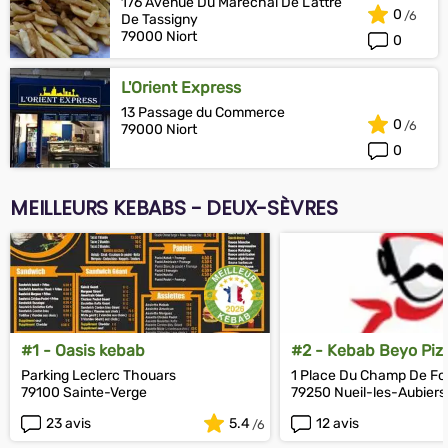
176 Avenue Du Maréchal De L’attre
0
De Tassigny
79000 Niort
0
L'Orient Express
13 Passage du Commerce
0
79000 Niort
0
MEILLEURS KEBABS - DEUX-SÈVRES
#1 - Oasis kebab
#2 - Kebab Beyo Piz
Parking Leclerc Thouars
1 Place Du Champ De Fo
79100 Sainte-Verge
79250 Nueil-les-Aubiers
23 avis
5.4
12 avis