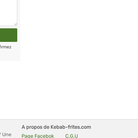
firmez
A propos de Kebab-frites.com
? Une
Page Facebok
C.G.U