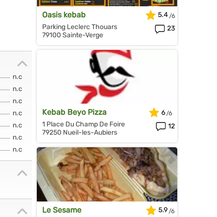
Oasis kebab
5.4
Parking Leclerc Thouars
23
79100 Sainte-Verge
n.c
n.c
n.c
Kebab Beyo Pizza
6
n.c
1 Place Du Champ De Foire
n.c
12
79250 Nueil-les-Aubiers
n.c
n.c
Le Sesame
5.9