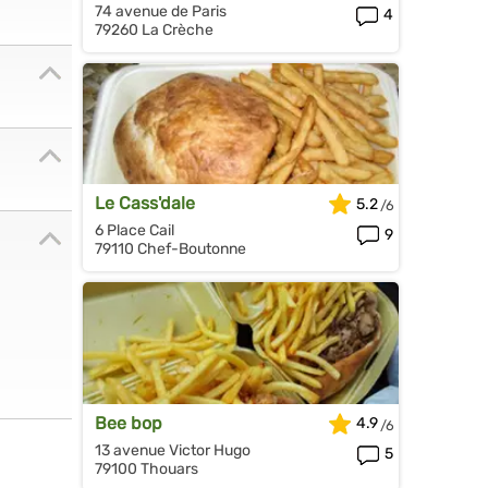
74 avenue de Paris
4
79260 La Crèche
Le Cass'dale
5.2
6 Place Cail
9
79110 Chef-Boutonne
Bee bop
4.9
13 avenue Victor Hugo
5
79100 Thouars