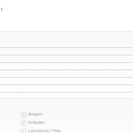
 !
Burgers
Grillades
Lahmacun / Pide