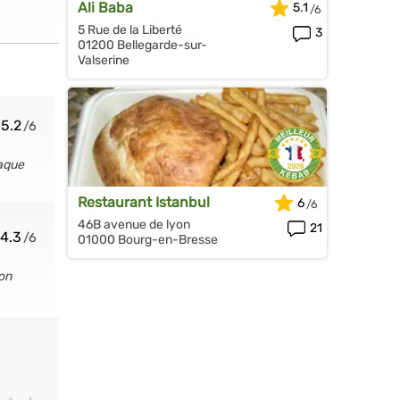
Ali Baba
5.1
5 Rue de la Liberté
3
01200 Bellegarde-sur-
Valserine
5.2
haque
Restaurant Istanbul
6
46B avenue de lyon
21
4.3
01000 Bourg-en-Bresse
 on