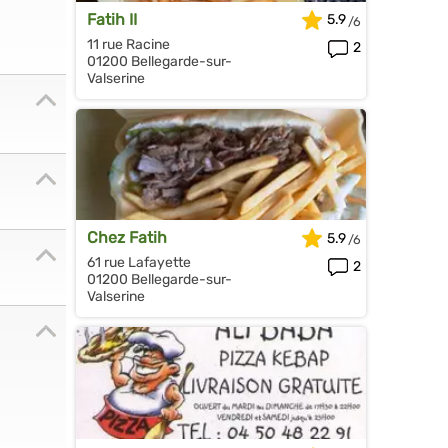
Fatih II
5.9
11 rue Racine
2
01200 Bellegarde-sur-
Valserine
Chez Fatih
5.9
61 rue Lafayette
2
01200 Bellegarde-sur-
Valserine