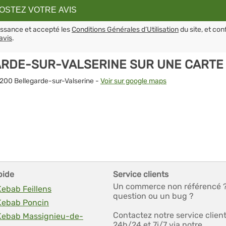
aissance et accepté les
Conditions Générales d’Utilisation
du site, et con
avis
.
ARDE-SUR-VALSERINE SUR UNE CARTE
01200 Bellegarde-sur-Valserine -
Voir sur google maps
pide
Service clients
Un commerce non référencé 
Kebab Feillens
question ou un bug ?
 Kebab Poncin
Contactez notre service clien
 Kebab Massignieu-de-
24h/24 et 7j/7 via notre