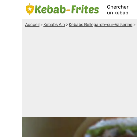
Chercher
un kebab
Accueil
>
Kebabs Ain
>
Kebabs Bellegarde-sur-Valserine
>