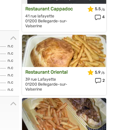
Restaurant Cappadoc
5.5
41 rue lafayette
4
01200 Bellegarde-sur-
Valserine
n.c
n.c
n.c
n.c
Restaurant Oriental
5.9
n.c
39 rue Lafayette
2
n.c
01200 Bellegarde-sur-
Valserine
n.c