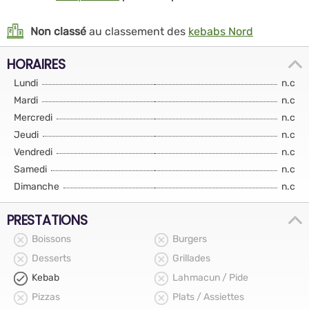
Non classé
au classement des
kebabs Nord
HORAIRES
Lundi
n.c
Mardi
n.c
Mercredi
n.c
Jeudi
n.c
Vendredi
n.c
Samedi
n.c
Dimanche
n.c
PRESTATIONS
Boissons
Burgers
Desserts
Grillades
Kebab
Lahmacun / Pide
Pizzas
Plats / Assiettes