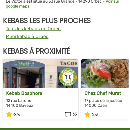
Le Victoria est situé au 33 rue Grande - 14290 Orbec -
Voir sur
google maps
KEBABS LES PLUS PROCHES
Tous les kebabs de Orbec
Mimi kebab à Orbec
KEBABS À PROXIMITÉ
Kebab Bosphore
Chez Chef Murat
12 rue Larcher
17 place de la justice
14400 Bayeux
14000 Caen
6
35
6