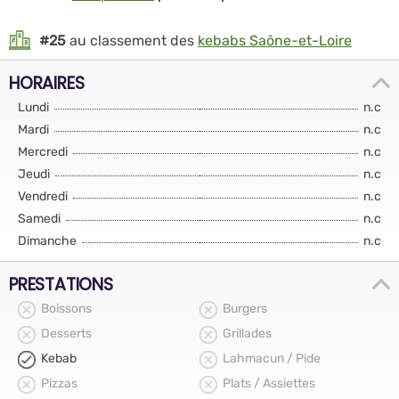
#25
au classement des
kebabs Saône-et-Loire
HORAIRES
Lundi
n.c
Mardi
n.c
Mercredi
n.c
Jeudi
n.c
Vendredi
n.c
Samedi
n.c
Dimanche
n.c
PRESTATIONS
Boissons
Burgers
Desserts
Grillades
Kebab
Lahmacun / Pide
Pizzas
Plats / Assiettes