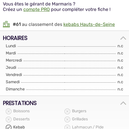
Vous êtes le gérant de Marmaris ?
Créez un
compte PRO
pour compléter votre fiche !
#61
au classement des
kebabs Hauts-de-Seine
HORAIRES
Lundi
n.c
Mardi
n.c
Mercredi
n.c
Jeudi
n.c
Vendredi
n.c
Samedi
n.c
Dimanche
n.c
PRESTATIONS
Boissons
Burgers
Desserts
Grillades
Kebab
Lahmacun / Pide