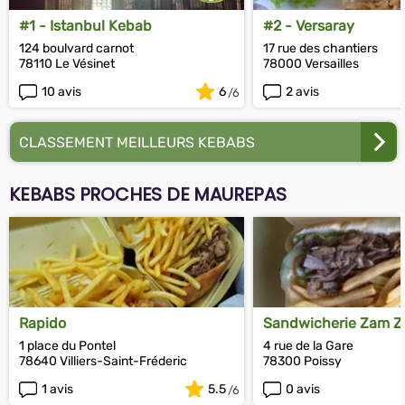
#1 - Istanbul Kebab
#2 - Versaray
124 boulvard carnot
17 rue des chantiers
78110 Le Vésinet
78000 Versailles
10 avis
6
2 avis
CLASSEMENT MEILLEURS KEBABS
KEBABS PROCHES DE MAUREPAS
Rapido
Sandwicherie Zam 
1 place du Pontel
4 rue de la Gare
78640 Villiers-Saint-Fréderic
78300 Poissy
1 avis
5.5
0 avis