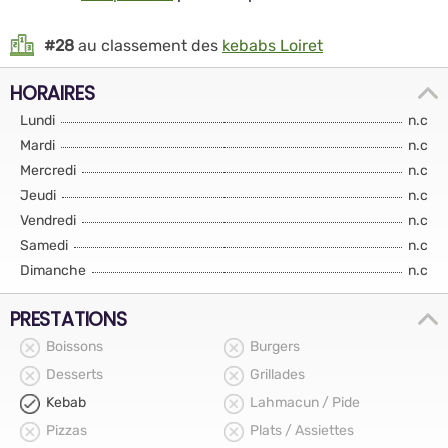
#28
au classement des
kebabs Loiret
HORAIRES
Lundi
n.c
Mardi
n.c
Mercredi
n.c
Jeudi
n.c
Vendredi
n.c
Samedi
n.c
Dimanche
n.c
PRESTATIONS
Boissons
Burgers
Desserts
Grillades
Kebab
Lahmacun / Pide
Pizzas
Plats / Assiettes