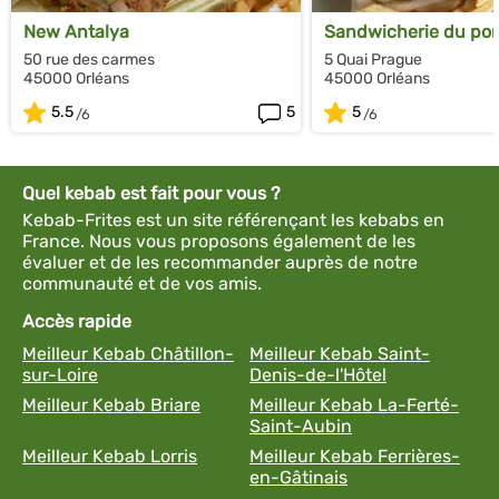
New Antalya
Sandwicherie du pon
50 rue des carmes
5 Quai Prague
45000 Orléans
45000 Orléans
5.5
5
5
Quel kebab est fait pour vous ?
Kebab-Frites est un site référençant les kebabs en
France. Nous vous proposons également de les
évaluer et de les recommander auprès de notre
communauté et de vos amis.
Accès rapide
Meilleur Kebab Châtillon-
Meilleur Kebab Saint-
sur-Loire
Denis-de-l'Hôtel
Meilleur Kebab Briare
Meilleur Kebab La-Ferté-
Saint-Aubin
Meilleur Kebab Lorris
Meilleur Kebab Ferrières-
en-Gâtinais