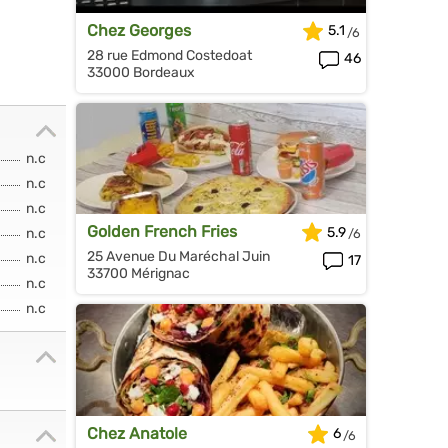
Chez Georges
5.1
28 rue Edmond Costedoat
46
33000 Bordeaux
n.c
n.c
n.c
Golden French Fries
5.9
n.c
25 Avenue Du Maréchal Juin
n.c
17
33700 Mérignac
n.c
n.c
Chez Anatole
6