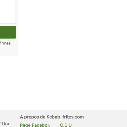
firmez
A propos de Kebab-frites.com
? Une
Page Facebok
C.G.U