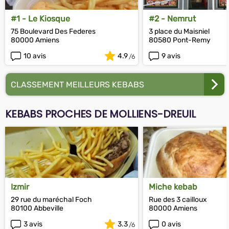
#1 - Le Kiosque
#2 - Nemrut
75 Boulevard Des Federes
3 place du Maisniel
80000 Amiens
80580 Pont-Remy
10 avis
4.9
9 avis
CLASSEMENT MEILLEURS KEBABS
KEBABS PROCHES DE MOLLIENS-DREUIL
Izmir
Miche kebab
29 rue du maréchal Foch
Rue des 3 cailloux
80100 Abbeville
80000 Amiens
3 avis
3.3
0 avis