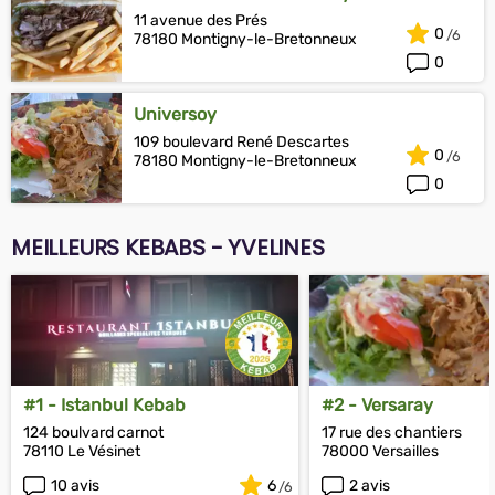
11 avenue des Prés
0
78180 Montigny-le-Bretonneux
0
Universoy
109 boulevard René Descartes
0
78180 Montigny-le-Bretonneux
0
MEILLEURS KEBABS - YVELINES
#1 - Istanbul Kebab
#2 - Versaray
124 boulvard carnot
17 rue des chantiers
78110 Le Vésinet
78000 Versailles
10 avis
6
2 avis