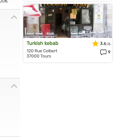
.00€
Turkish kebab
3.6
120 Rue Colbert
9
37000 Tours