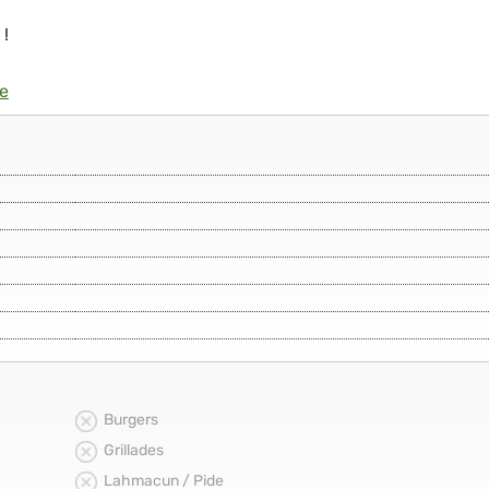
 !
re
Burgers
Grillades
Lahmacun / Pide