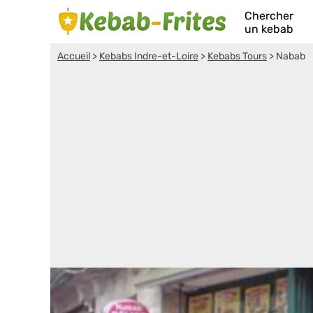
Chercher
un kebab
Accueil
>
Kebabs Indre-et-Loire
>
Kebabs Tours
>
Nabab