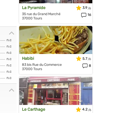
La Pyramide
3.9
35 rue du Grand Marché
16
37000 Tours
n.c
n.c
n.c
Habibi
5.7
n.c
83 bis Rue du Commerce
n.c
8
37000 Tours
n.c
n.c
Le Carthage
4.2