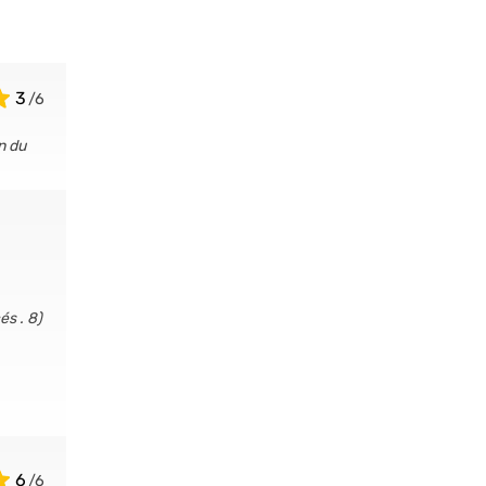
3
n du
és . 8)
6