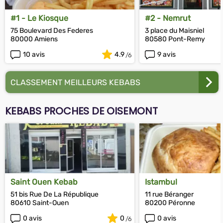
#1 - Le Kiosque
#2 - Nemrut
75 Boulevard Des Federes
3 place du Maisniel
80000 Amiens
80580 Pont-Remy
10 avis
4.9
9 avis
CLASSEMENT MEILLEURS KEBABS
KEBABS PROCHES DE OISEMONT
Saint Ouen Kebab
Istambul
51 bis Rue De La République
11 rue Béranger
80610 Saint-Ouen
80200 Péronne
0 avis
0
0 avis