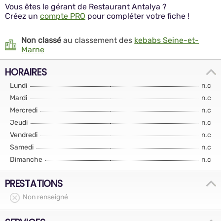
Vous êtes le gérant de Restaurant Antalya ?
Créez un
compte PRO
pour compléter votre fiche !
Non classé
au classement des
kebabs Seine-et-
Marne
HORAIRES
Lundi
n.c
Mardi
n.c
Mercredi
n.c
Jeudi
n.c
Vendredi
n.c
Samedi
n.c
Dimanche
n.c
PRESTATIONS
Non renseigné