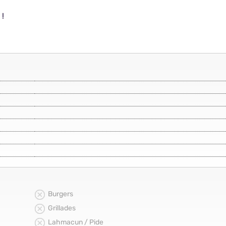
 !
Burgers
Grillades
Lahmacun / Pide