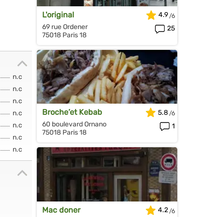
L'original
4.9
69 rue Ordener
25
75018 Paris 18
n.c
n.c
n.c
Broche’et Kebab
5.8
n.c
60 boulevard Ornano
n.c
1
75018 Paris 18
n.c
n.c
Mac doner
4.2