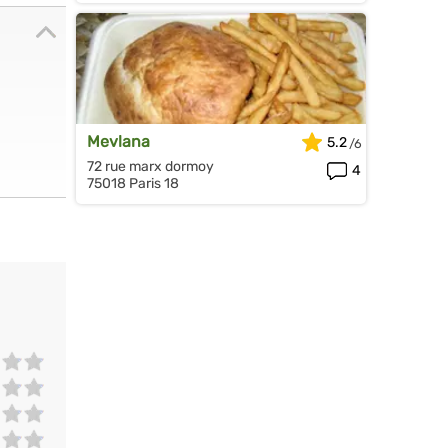
Mevlana
5.2
72 rue marx dormoy
4
75018 Paris 18