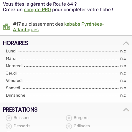
Vous êtes le gérant de Route 64 ?
Créez un
compte PRO
pour compléter votre fiche !
#17
au classement des
kebabs Pyrénées-
Atlantiques
HORAIRES
Lundi
n.c
Mardi
n.c
Mercredi
n.c
Jeudi
n.c
Vendredi
n.c
Samedi
n.c
Dimanche
n.c
PRESTATIONS
Boissons
Burgers
Desserts
Grillades