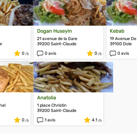
Dogan Huseyin
Kebab
21 avenue de la Gare
19 Avenue De
r
39200 Saint-Claude
39100 Dole
0
0 avis
0
0 avis
Anatolia
hel
1 place Christin
39200 Saint-Claude
0
1 avis
4.1