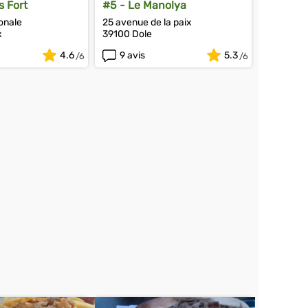
s Fort
#5 - Le Manolya
onale
25 avenue de la paix
x
39100 Dole
4.6
9 avis
5.3