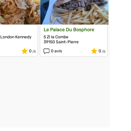
Le Palace Du Bosphore
 London Kennedy
5 ZI la Combe
39150 Saint-Pierre
0
0 avis
0