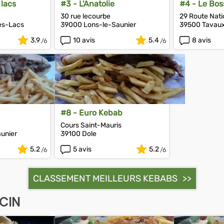
 lacs
#3 - L'Anatolie
#4 - Le Bos
30 rue lecourbe
29 Route Nati
es-Lacs
39000 Lons-le-Saunier
39500 Tavau
3.9
10 avis
5.4
8 avis
#8 - Euro Kebab
Cours Saint-Mauris
unier
39100 Dole
5.2
5 avis
5.2
CLASSEMENT MEILLEURS KEBABS
ICIN