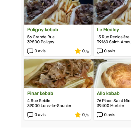
Poligny kebab
Le Medley
56 Grande Rue
15 Rue Reclosière
39800 Poligny
39160 Saint-Amou
0 avis
0
0 avis
Pinar kebab
Allo kebab
4 Rue Sebile
76 Place Saint Mic
39000 Lons-le-Saunier
39400 Morbier
0 avis
0
0 avis