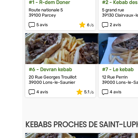
#1 - R-dem Doner
#2 - Kebab des
Route nationale 5
5 grand rue
39100 Parcey
39130 Clairvaux-l
5 avis
6
2 avis
#6 - Devran kebab
#7 - Le kebab
20 Rue Georges Trouillot
12 Rue Perrin
39000 Lons-le-Saunier
39000 Lons-le-Sa
4 avis
5.1
4 avis
KEBABS PROCHES DE SAINT-LUP