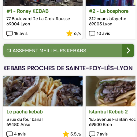
#1 - Roney KEBAB
#2 - Le bosphore
77 Boulevard De La Croix Rousse
312 cours lafayette
69004 Lyon
69003 Lyon
18 avis
6
10 avis
CLASSEMENT MEILLEURS KEBABS
KEBABS PROCHES DE SAINTE-FOY-LÈS-LYON
Le pacha kebab
Istanbul Kebab 2
3 rue du four banal
165 avenue Franklin Roo
69480 Anse
69500 Bron
4 avis
5.5
7 avis