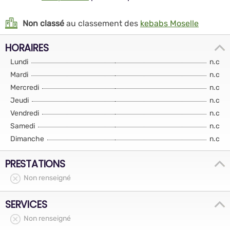
Non classé
au classement des
kebabs Moselle
HORAIRES
Lundi
n.c
Mardi
n.c
Mercredi
n.c
Jeudi
n.c
Vendredi
n.c
Samedi
n.c
Dimanche
n.c
PRESTATIONS
Non renseigné
SERVICES
Non renseigné