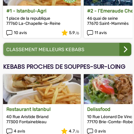
#1 - Istanbul-Agri
#2 - l’Emeraude Ch
(Marmaris)
1 place de la republique
46 quai de seine
77760 La-Chapelle-la-Reine
77670 Saint-Mammès
10 avis
5.9
11 avis
CLASSEMENT MEILLEURS KEBABS
KEBABS PROCHES DE SOUPPES-SUR-LOING
Restaurant Istanbul
Delissfood
40 Rue Aristide Briand
10 Rue Léonard De Vinci
77300 Fontainebleau
77170 Brie-Comte-Rober
4 avis
4.7
0 avis