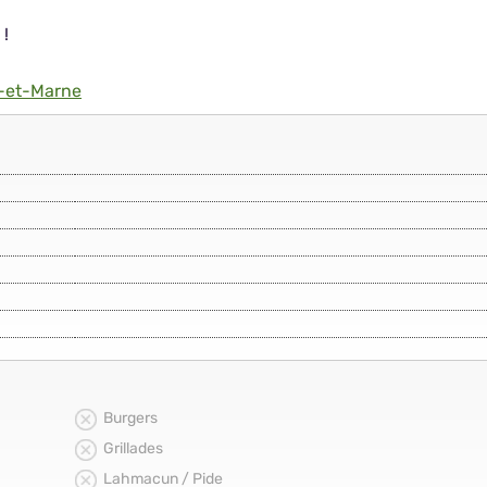
 !
-et-Marne
Burgers
Grillades
Lahmacun / Pide