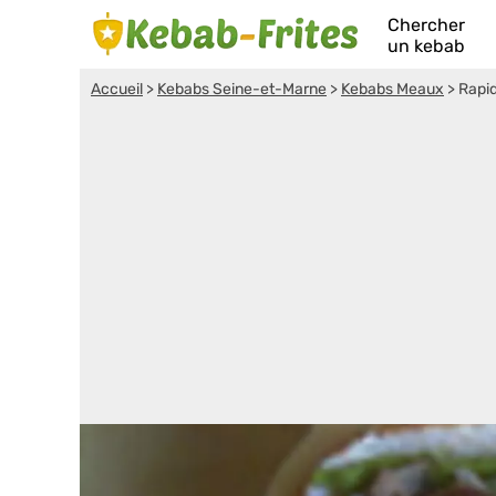
Chercher
un kebab
Accueil
>
Kebabs Seine-et-Marne
>
Kebabs Meaux
>
Rapi