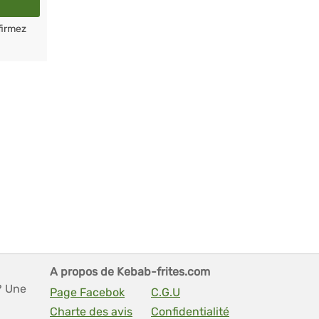
firmez
A propos de Kebab-frites.com
? Une
Page Facebok
C.G.U
Charte des avis
Confidentialité