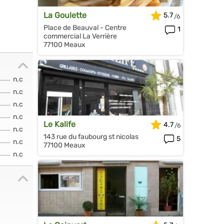
La Goulette
5.7
Place de Beauval - Centre
1
commercial La Verrière
77100 Meaux
n.c
n.c
n.c
n.c
Le Kalife
4.7
n.c
143 rue du faubourg st nicolas
5
n.c
77100 Meaux
n.c