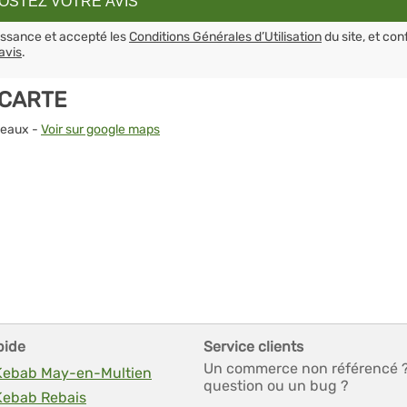
aissance et accepté les
Conditions Générales d’Utilisation
du site, et con
avis
.
 CARTE
Meaux -
Voir sur google maps
pide
Service clients
Un commerce non référencé 
 Kebab May-en-Multien
question ou un bug ?
 Kebab Rebais