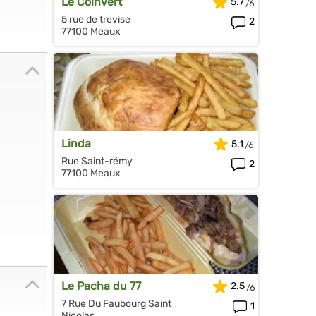
Le Coinvert
5.7
5 rue de trevise
2
77100 Meaux
Linda
5.1
Rue Saint-rémy
2
77100 Meaux
Le Pacha du 77
2.5
7 Rue Du Faubourg Saint
1
Nicolas