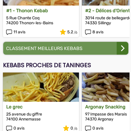
#1 - Thonon Kebab
#2 - Délices d'Orient
5 Rue Chante Coq
3014 route de bellegard
74200 Thonon-les-Bains
74330 Sillingy
11 avis
5.2
8 avis
CLASSEMENT MEILLEURS KEBABS
KEBABS PROCHES DE TANINGES
Le grec
Argonay Snacking
25 avenue du giffre
97 Impasse des Marais
74100 Annemasse
74370 Argonay
0 avis
0
0 avis