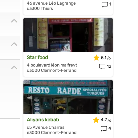
46 avenue Léo Lagrange
1
63300 Thiers
Star food
5.1
4 boulevard léon malfreyt
12
63000 Clermont-Ferrand
Aliyans kebab
4.7
65 Avenue Charras
4
63000 Clermont-Ferrand