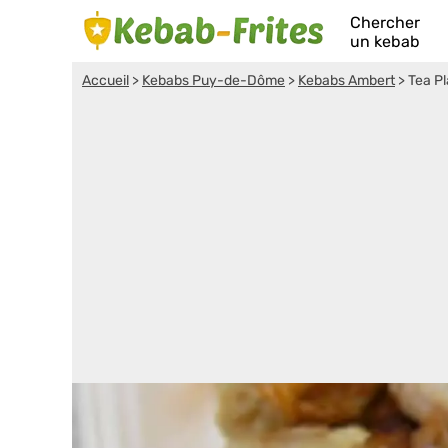
Chercher
un kebab
Accueil
>
Kebabs Puy-de-Dôme
>
Kebabs Ambert
>
Tea P