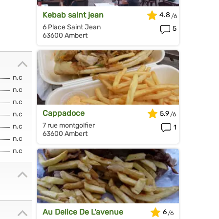
Kebab saint jean
4.8
6 Place Saint Jean
5
63600 Ambert
n.c
n.c
n.c
Cappadoce
5.9
n.c
7 rue montgolfier
n.c
1
63600 Ambert
n.c
n.c
Au Delice De L'avenue
6