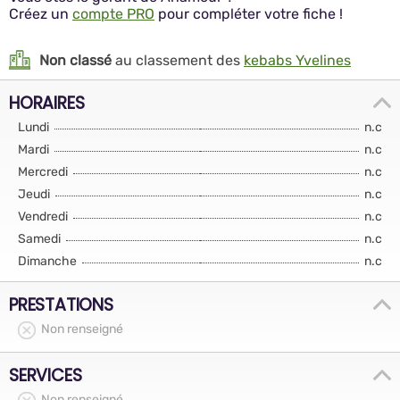
Créez un
compte PRO
pour compléter votre fiche !
Non classé
au classement des
kebabs Yvelines
HORAIRES
Lundi
n.c
Mardi
n.c
Mercredi
n.c
Jeudi
n.c
Vendredi
n.c
Samedi
n.c
Dimanche
n.c
PRESTATIONS
Non renseigné
SERVICES
Non renseigné