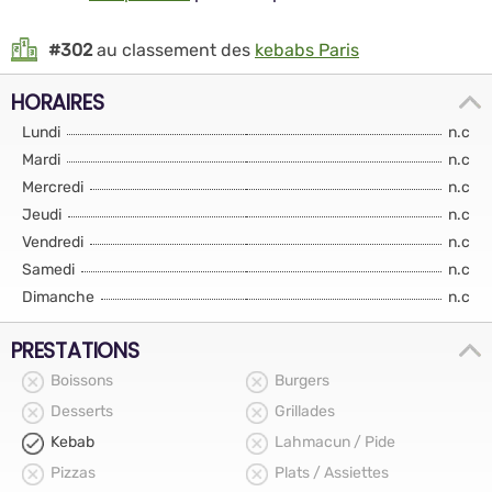
#302
au classement des
kebabs Paris
HORAIRES
Lundi
n.c
Mardi
n.c
Mercredi
n.c
Jeudi
n.c
Vendredi
n.c
Samedi
n.c
Dimanche
n.c
PRESTATIONS
Boissons
Burgers
Desserts
Grillades
Kebab
Lahmacun / Pide
Pizzas
Plats / Assiettes