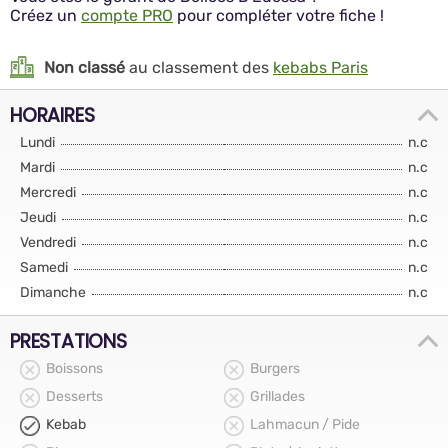
Créez un
compte PRO
pour compléter votre fiche !
Non classé
au classement des
kebabs Paris
HORAIRES
Lundi
n.c
Mardi
n.c
Mercredi
n.c
Jeudi
n.c
Vendredi
n.c
Samedi
n.c
Dimanche
n.c
PRESTATIONS
Boissons
Burgers
Desserts
Grillades
Kebab
Lahmacun / Pide