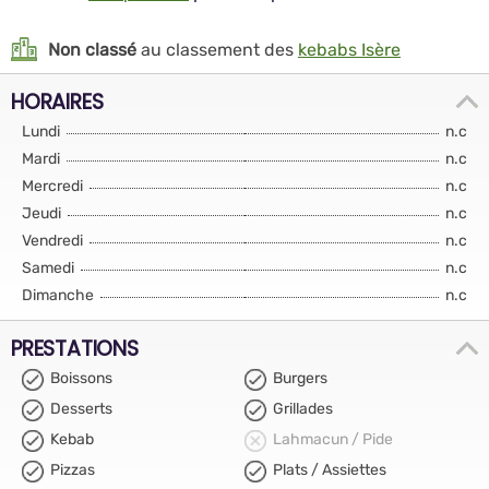
Non classé
au classement des
kebabs Isère
HORAIRES
Lundi
n.c
Mardi
n.c
Mercredi
n.c
Jeudi
n.c
Vendredi
n.c
Samedi
n.c
Dimanche
n.c
PRESTATIONS
Boissons
Burgers
Desserts
Grillades
Kebab
Lahmacun / Pide
Pizzas
Plats / Assiettes