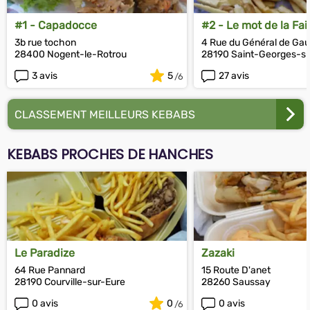
#1 - Capadocce
#2 - Le mot de la Fa
3b rue tochon
4 Rue du Général de Gau
28400 Nogent-le-Rotrou
28190 Saint-Georges-su
3 avis
5
27 avis
CLASSEMENT MEILLEURS KEBABS
KEBABS PROCHES DE HANCHES
Le Paradize
Zazaki
64 Rue Pannard
15 Route D'anet
28190 Courville-sur-Eure
28260 Saussay
0 avis
0
0 avis