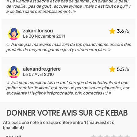
La viande est sèche et de bas de gamme , on dirait de la peau
de volaille , pas de gout , accueil sympa , mais c'est tout ce qu'il y
a de bien dans cet établissement .
zakari.lonsou
3.6
Le 30 Novembre 2011
Viande pas mauvaise mais loin du top quand même,encore des
produits de moyenne gamme,je n'y retournerai plus.
alexandre.griere
5.5
Le 07 Avril 2010
Vraiment excellent ! ils ne font pas que des kebabs, ils ont une
petite recette 'le libani' qui, avec un peu de sauce piquantes, est
excellente ! Hygiène irréprochable, prix correctes ! ;)
DONNER VOTRE AVIS SUR CE KEBAB
Attribuez une note à chaque critère entre 1 (mauvais) et 6
(excellent)