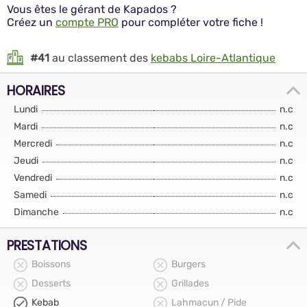
Vous êtes le gérant de Kapados ?
Créez un
compte PRO
pour compléter votre fiche !
#41
au classement des
kebabs Loire-Atlantique
HORAIRES
Lundi
n.c
Mardi
n.c
Mercredi
n.c
Jeudi
n.c
Vendredi
n.c
Samedi
n.c
Dimanche
n.c
PRESTATIONS
Boissons
Burgers
Desserts
Grillades
Kebab
Lahmacun / Pide