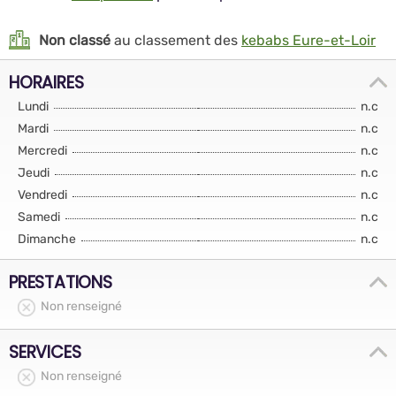
Non classé
au classement des
kebabs Eure-et-Loir
HORAIRES
Lundi
n.c
Mardi
n.c
Mercredi
n.c
Jeudi
n.c
Vendredi
n.c
Samedi
n.c
Dimanche
n.c
PRESTATIONS
Non renseigné
SERVICES
Non renseigné