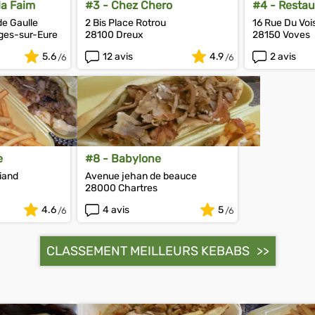
la Faim
#3 - Chez Chero
#4 - Restau
Méditerran
de Gaulle
2 Bis Place Rotrou
16 Rue Du Voi
ges-sur-Eure
28100 Dreux
28150 Voves
5.6
12 avis
4.9
2 avis
e
#8 - Babylone
riand
Avenue jehan de beauce
28000 Chartres
4.6
4 avis
5
CLASSEMENT MEILLEURS KEBABS