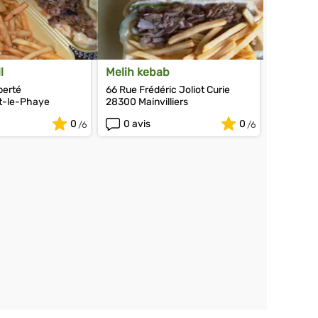
l
Melih kebab
iberté
66 Rue Frédéric Joliot Curie
t-le-Phaye
28300 Mainvilliers
0
0 avis
0