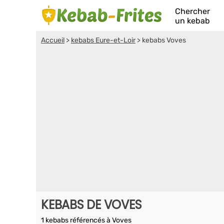
Chercher
un kebab
Accueil
>
kebabs Eure-et-Loir
>
kebabs Voves
KEBABS DE VOVES
1 kebabs référencés à Voves