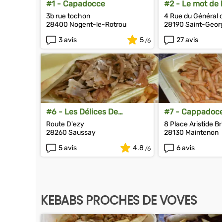
#1 - Capadocce
#2 - Le mot de 
3b rue tochon
4 Rue du Général 
28400 Nogent-le-Rotrou
28190 Saint-Geor
3 avis
5
27 avis
#6 - Les Délices De
#7 - Cappadoc
Saussay
Route D'ezy
8 Place Aristide B
28260 Saussay
28130 Maintenon
5 avis
4.8
6 avis
KEBABS PROCHES DE VOVES