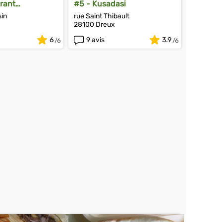
rant
#5 - Kusadasi
ée
sin
rue Saint Thibault
28100 Dreux
6
9 avis
3.9