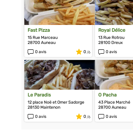
Fast Pizza
Royal Délice
15 Rue Marceau
13 Rue Rotrou
28700 Auneau
28100 Dreux
0 avis
0
0 avis
Le Paradis
O Pacha
12 place Noë et Omer Sadorge
43 Place Marché
28130 Maintenon
28700 Auneau
0 avis
0
0 avis