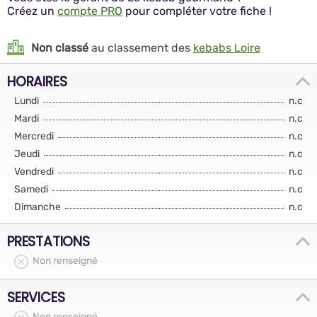
Créez un
compte PRO
pour compléter votre fiche !
Non classé
au classement des
kebabs Loire
HORAIRES
Lundi
n.c
Mardi
n.c
Mercredi
n.c
Jeudi
n.c
Vendredi
n.c
Samedi
n.c
Dimanche
n.c
PRESTATIONS
Non renseigné
SERVICES
Non renseigné