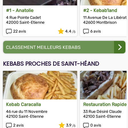
#1 - Anatolie
#2 - Kebab'land
4 Rue Pointe Cadet
11 Avenue De La Libérat
42000 Saint-Etienne
42600 Montbrison
22 avis
4.4
6 avis
CLASSEMENT MEILLEURS KEBABS
KEBABS PROCHES DE SAINT-HÉAND
Kebab Caracalla
Restauration Rapide
Des Alliers
46 rue du 11 Novembre
33 Rue Désiré Claude
42100 Saint-Etienne
42100 Saint-Etienne
2 avis
3.9
0 avis