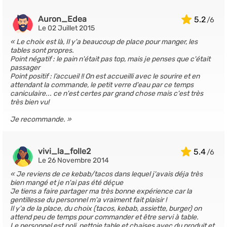
Auron_Edea
5.2
Le 02 Juillet 2015
Le choix est là, Il y'a beaucoup de place pour manger, les
tables sont propres.
Point négatif : le pain n'était pas top, mais je penses que c'était
passager
Point positif : l’accueil !! On est accueilli avec le sourire et en
attendant la commande, le petit verre d'eau par ce temps
caniculaire... ce n'est certes par grand chose mais c'est très
très bien vu!
Je recommande.
vivi_la_folle2
5.4
Le 26 Novembre 2014
Je reviens de ce kebab/tacos dans lequel j'avais déja très
bien mangé et je n'ai pas été déçue
Je tiens a faire partager ma très bonne expérience car la
gentillesse du personnel m'a vraiment fait plaisir !
Il y'a de la place, du choix (tacos, kebab, assiette, burger) on
attend peu de temps pour commander et être servi à table.
Le personnel est poli, nettoie table et chaises avec du produit et