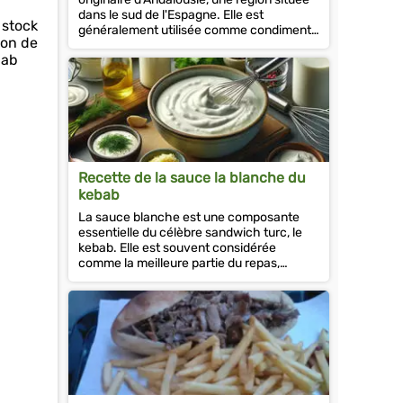
dans le sud de l'Espagne. Elle est
 stock
généralement utilisée comme condiment
ion de
pour les fruits de mer, les viandes...
bab
Recette de la sauce la blanche du
kebab
La sauce blanche est une composante
essentielle du célèbre sandwich turc, le
kebab. Elle est souvent considérée
comme la meilleure partie du repas,
offrant une touche rafraîchissante et...