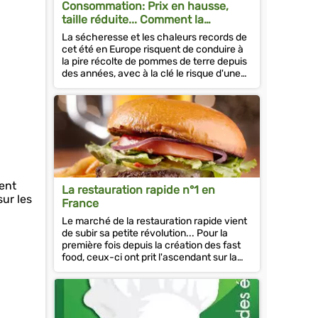
Consommation: Prix en hausse,
taille réduite... Comment la
sécheresse va impacter l'économie
La sécheresse et les chaleurs records de
de la frite
cet été en Europe risquent de conduire à
la pire récolte de pommes de terre depuis
des années, avec à la clé le risque d'une
hausse des coûts des...
ment
La restauration rapide n°1 en
ur les
France
Le marché de la restauration rapide vient
de subir sa petite révolution... Pour la
première fois depuis la création des fast
food, ceux-ci ont prit l'ascendant sur la
restauration dite...