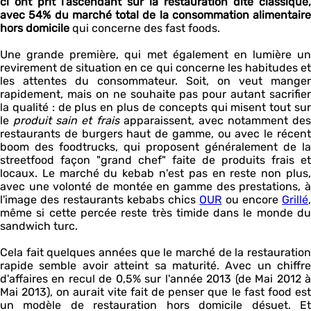
ci ont prit l'ascendant sur la restauration dite classique,
avec 54% du marché total de la consommation alimentaire
hors domicile
qui concerne des fast foods.
Une grande première, qui met également en lumière un
revirement de situation en ce qui concerne les habitudes et
les attentes du consommateur. Soit, on veut manger
rapidement, mais on ne souhaite pas pour autant sacrifier
la qualité : de plus en plus de concepts qui misent tout sur
le
produit sain et frais
apparaissent, avec notamment des
restaurants de burgers haut de gamme, ou avec le récent
boom des foodtrucks, qui proposent généralement de la
streetfood façon "grand chef" faite de produits frais et
locaux. Le marché du kebab n'est pas en reste non plus,
avec une volonté de montée en gamme des prestations, à
l'image des restaurants kebabs chics
OUR
ou encore
Grillé
,
même si cette percée reste très timide dans le monde du
sandwich turc.
Cela fait quelques années que le marché de la restauration
rapide semble avoir atteint sa maturité. Avec un chiffre
d'affaires en recul de 0,5% sur l'année 2013 (de Mai 2012 à
Mai 2013), on aurait vite fait de penser que le fast food est
un modèle de restauration hors domicile désuet. Et