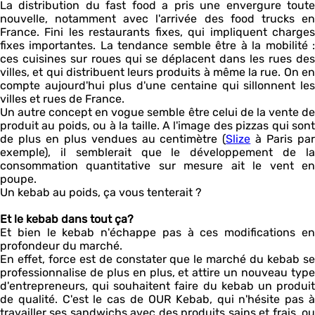
La distribution du fast food a pris une envergure toute
nouvelle, notamment avec l'arrivée des food trucks en
France. Fini les restaurants fixes, qui impliquent charges
fixes importantes. La tendance semble être à la mobilité :
ces cuisines sur roues qui se déplacent dans les rues des
villes, et qui distribuent leurs produits à même la rue. On en
compte aujourd'hui plus d'une centaine qui sillonnent les
villes et rues de France.
Un autre concept en vogue semble être celui de la vente de
produit au poids, ou à la taille. A l'image des pizzas qui sont
de plus en plus vendues au centimètre (
Slize
à Paris pa
exemple), il semblerait que le développement de la
consommation quantitative sur mesure ait le vent en
poupe.
Un kebab au poids, ça vous tenterait ?
Et le kebab dans tout ça?
Et bien le kebab n'échappe pas à ces modifications en
profondeur du marché.
En effet, force est de constater que le marché du kebab se
professionnalise de plus en plus, et attire un nouveau type
d'entrepreneurs, qui souhaitent faire du kebab un produit
de qualité. C'est le cas de OUR Kebab, qui n'hésite pas à
travailler ses sandwichs avec des produits sains et frais, ou