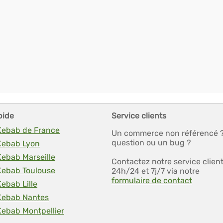
pide
Service clients
 Kebab de France
Un commerce non référencé 
question ou un bug ?
 Kebab Lyon
Kebab Marseille
Contactez notre service clien
 Kebab Toulouse
24h/24 et 7j/7 via notre
formulaire de contact
Kebab Lille
 Kebab Nantes
Kebab Montpellier