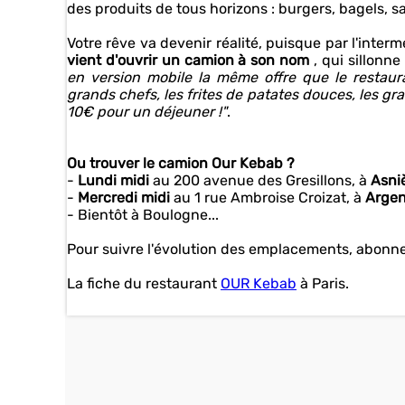
des produits de tous horizons : burgers, bagels, sal
Votre rêve va devenir réalité, puisque par l'inter
vient d'ouvrir un camion à son nom
, qui sillonn
en version mobile la même offre que le restau
grands chefs, les frites de patates douces, les gr
10€ pour un déjeuner !"
.
Ou trouver le camion Our Kebab ?
-
Lundi midi
au 200 avenue des Gresillons, à
Asni
-
Mercredi midi
au 1 rue Ambroise Croizat, à
Argen
- Bientôt à Boulogne...
Pour suivre l'évolution des emplacements, abon
La fiche du restaurant
OUR Kebab
à Paris.