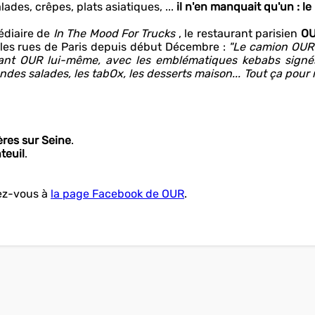
ades, crêpes, plats asiatiques, ...
il n'en manquait qu'un : le
médiaire de
In The Mood For Trucks
, le restaurant parisien
OU
e les rues de Paris depuis début Décembre :
"Le camion OUR
rant OUR lui-même, avec les emblématiques kebabs signé
andes salades, les tabOx, les desserts maison... Tout ça pour
ères sur Seine
.
teuil
.
nez-vous à
la page Facebook de OUR
.