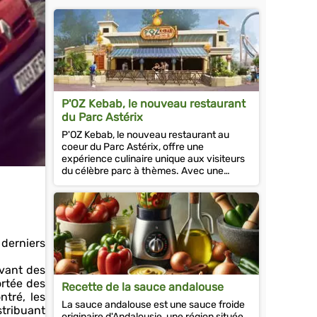
P'OZ Kebab, le nouveau restaurant
du Parc Astérix
P'OZ Kebab, le nouveau restaurant au
coeur du Parc Astérix, offre une
expérience culinaire unique aux visiteurs
du célèbre parc à thèmes. Avec une
ouverture prévue en 2024, le restaurant
est...
 derniers
evant des
ortée des
Recette de la sauce andalouse
ntré, les
La sauce andalouse est une sauce froide
stribuant
originaire d'Andalousie, une région située