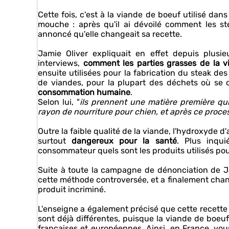
Cette fois, c'est à la viande de boeuf utilisé dans
mouche : après qu'il ai dévoilé comment les st
annoncé qu'elle changeait sa recette.
Jamie Oliver expliquait en effet depuis plusi
interviews,
comment les parties grasses de la 
ensuite utilisées pour la fabrication du steak de
de viandes, pour la plupart des déchets où se
consommation humaine
.
Selon lui, "
ils prennent une matière première qui
rayon de nourriture pour chien, et après ce proc
Outre la faible qualité de la viande, l'hydroxyde
surtout
dangereux pour la santé
. Plus inqui
consommateur quels sont les produits utilisés pou
Suite à toute la campagne de dénonciation de J
cette méthode controversée, et a finalement chang
produit incriminé.
L'enseigne a également précisé que cette recette
sont déjà différentes, puisque la viande de boeu
françaises et européennes. Ainsi, en France, vo