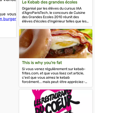
Le Kebab des grandes écoles
Organisé par les élèves du cursus IAA
d’AgroParisTech, le concours de Cuisine
 que vous
des Grandes Ecoles 2010 réunit des
un burger
élèves d'écoles d’ingénieur telles que les
Mines, Centrale,...
This is why you're fat
Si vous venez régulièrement sur kebab-
frites.com, et que vous lisez cet article,
c'est que vous aimez le kebab
forcément... mais peut-être appréciez-
vous aussi le fast-food en général, et les...