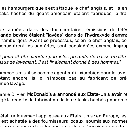
 les hamburgers que s'est attaqué le chef anglais, et il a en
eaks hachés du géant américain étaient fabriqués, la fra
eurs années, dans des documentaires, émissions de télév
viande bovine étaient "lavées" dans de l'hydroxyde d'am
s hamburgers. Avant ce processus, selon le chef anglais, ce
 concentrent les bactéries, sont considérées comme
impro
 pourrait être vendue parmi les produits de basse qualit
essus de lavement, il est finalement donné à des hommes.
"
 d'ammonium utilisé comme agent anti-microbien pour le lave
étant encore, la loi n'impose pas au fabricant de pré
r ce lavage.
amie Olivier,
McDonald's a annoncé aux Etats-Unis avoir 
é la recette de fabrication de leur steaks hachés pour en e
 était uniquement appliquée aux Etats-Unis : en Europe, les
f est achetée à des fournisseurs locaux, soumis aux normes
us ne mangerez dans les restaurants de l'enseigne que de 