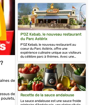
P'OZ Kebab, le nouveau restaurant
du Parc Astérix
P'OZ Kebab, le nouveau restaurant au
coeur du Parc Astérix, offre une
expérience culinaire unique aux visiteurs
du célèbre parc à thèmes. Avec une
ouverture prévue en 2024, le restaurant
?
est...
haînes de
cessus de
Recette de la sauce andalouse
 poulets,
La sauce andalouse est une sauce froide
originaire d'Andalousie, une région située