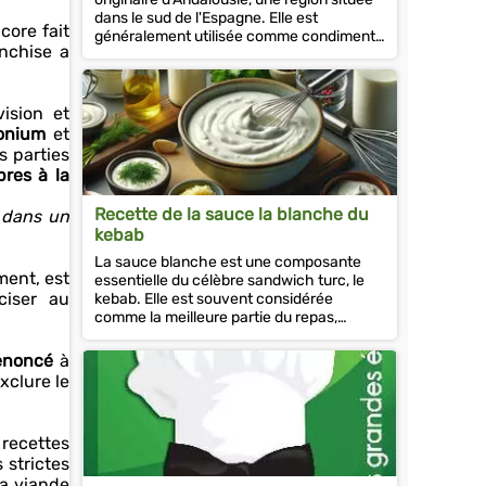
dans le sud de l'Espagne. Elle est
core fait
généralement utilisée comme condiment
nchise a
pour les fruits de mer, les viandes...
ision et
monium
et
s parties
pres à la
Recette de la sauce la blanche du
é dans un
kebab
La sauce blanche est une composante
ment, est
essentielle du célèbre sandwich turc, le
ciser au
kebab. Elle est souvent considérée
comme la meilleure partie du repas,
offrant une touche rafraîchissante et...
renoncé
à
xclure le
 recettes
 strictes
la viande