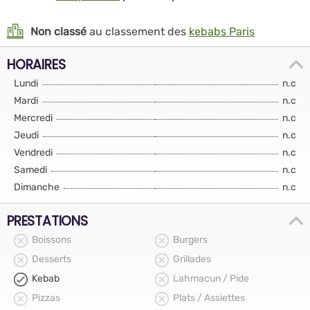
Non classé
au classement des
kebabs Paris
HORAIRES
Lundi
n.c
Mardi
n.c
Mercredi
n.c
Jeudi
n.c
Vendredi
n.c
Samedi
n.c
Dimanche
n.c
PRESTATIONS
Boissons
Burgers
Desserts
Grillades
Kebab
Lahmacun / Pide
Pizzas
Plats / Assiettes